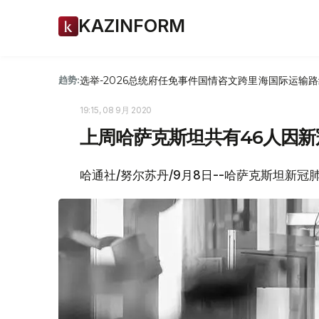
KAZINFORM
选举-2026
总统府
任免
事件
国情咨文
跨里海国际运输路
趋势:
19:15, 08 9月 2020
上周哈萨克斯坦共有46人因
哈通社/努尔苏丹/9月8日--哈萨克斯坦新冠