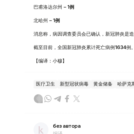
巴甫洛达尔州
– 1
例
北哈州
– 1
例
消息称，病因调查委员会已确认，新冠肺炎是造
截至目前，全国新冠肺炎累计死亡病例
1634
例
【编译：小穆】
医疗卫生
新型冠状病毒
黄金储备
哈萨克
без автора
编译