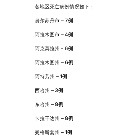
各地区死亡病例情况如下：
努尔苏丹市
– 7
例
阿拉木图市
– 4
例
阿克莫拉州
– 6
例
阿拉木图州
– 6
例
阿特劳州
– 1
例
西哈州
– 3
例
东哈州
– 8
例
卡拉干达州
– 8
例
曼格斯套州
– 1
例