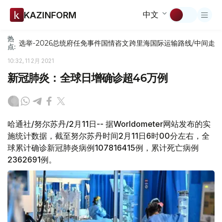
中文
KAZINFORM
热
选举-2026
总统府
任免
事件
国情咨文
跨里海国际运输路线/中间走
点:
10:32, 11 2月 2021
新冠肺炎：全球日增确诊超46万例
哈通社/努尔苏丹/2月11日-- 据Worldometer网站发布的实
施统计数据，截至努尔苏丹时间2月11日6时00分左右，全
球累计确诊新冠肺炎病例107816415例，累计死亡病例
2362691例。