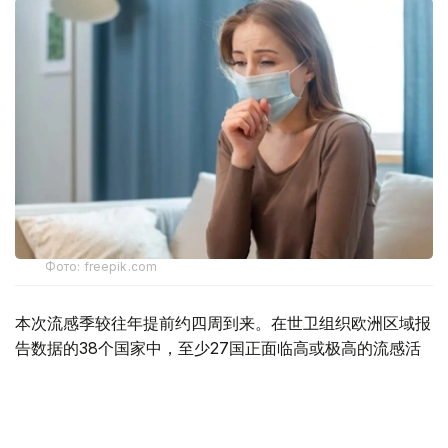
Фото: freepik.com
本次流感季较往年提前约四周到来。在世卫组织欧洲区域报
告数据的38个国家中，至少27国正面临高或极高的流感活
跃水平。
在爱尔兰、吉尔吉斯斯坦、黑山、塞尔维亚、斯洛文尼亚及
英国六国，接受流感样症状检测的患者中超过半数确诊感染