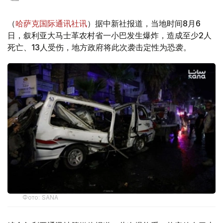
（
哈萨克国际通讯社讯
）据中新社报道，当地时间8月6
日，叙利亚大马士革农村省一小巴发生爆炸，造成至少2人
死亡、13人受伤，地方政府将此次袭击定性为恐袭。
Фото: SANA