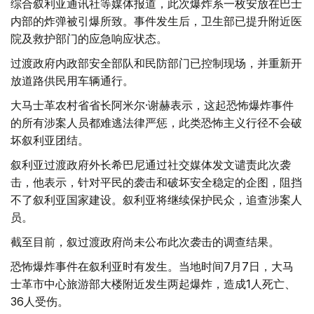
综合叙利亚通讯社等媒体报道，此次爆炸系一枚安放在巴士
内部的炸弹被引爆所致。事件发生后，卫生部已提升附近医
院及救护部门的应急响应状态。
过渡政府内政部安全部队和民防部门已控制现场，并重新开
放道路供民用车辆通行。
大马士革农村省省长阿米尔·谢赫表示，这起恐怖爆炸事件
的所有涉案人员都难逃法律严惩，此类恐怖主义行径不会破
坏叙利亚团结。
叙利亚过渡政府外长希巴尼通过社交媒体发文谴责此次袭
击，他表示，针对平民的袭击和破坏安全稳定的企图，阻挡
不了叙利亚国家建设。叙利亚将继续保护民众，追查涉案人
员。
截至目前，叙过渡政府尚未公布此次袭击的调查结果。
恐怖爆炸事件在叙利亚时有发生。当地时间7月7日，大马
士革市中心旅游部大楼附近发生两起爆炸，造成1人死亡、
36人受伤。