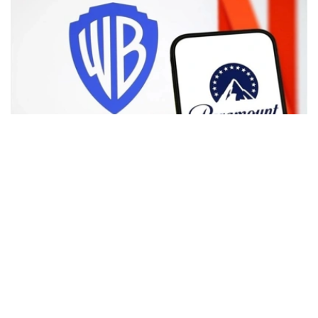
Фото: Аnadolu
根据路透社报道，英国政府表示，在派拉蒙强化了对节目编
排和新闻供给的保证后，政府将不对该交易进行干预。
此前，尽管该交易已获美国和中国等多地监管机构的批准，
但英国政府曾在6月份表示，倾向于对该交易进行干预，并
可能对其发起公共利益调查。
政府指出，派拉蒙天舞首席执行官埃里森（David Ellison）