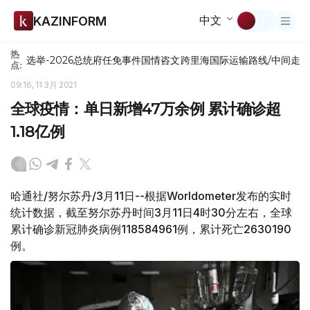
中文
KAZINFORM
热
选举-2026
总统府
任免
事件
国情咨文
跨里海国际运输路线/中间走
点:
09:16, 11 3月 2021
全球疫情：单日新增47万余例 累计确诊超
1.18亿例
哈通社/努尔苏丹/3月11日--根据Worldometer发布的实时
统计数据，截至努尔苏丹时间3月11日4时30分左右，全球
累计确诊新冠肺炎病例118584961例，累计死亡2630190
例。