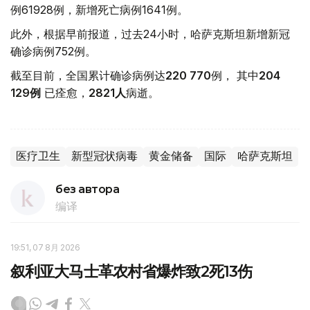
例61928例，新增死亡病例1641例。
此外，根据早前报道，过去24小时，哈萨克斯坦新增新冠
确诊病例752例。
截至目前，全国累计确诊病例达
220 770
例， 其中
204
129
例
已痊愈，
2821人
病逝。
医疗卫生
新型冠状病毒
黄金储备
国际
哈萨克斯坦
без автора
编译
19:51, 07 8月 2026
叙利亚大马士革农村省爆炸致2死13伤