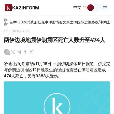
中文
KAZINFORM
热
选举-2026
总统府
任免
事件
国情咨文
跨里海国际运输路线/中间走
点:
17:56, 16 11月 2017
两伊边境地震伊朗震区死亡人数升至474人
哈通社/阿斯塔纳/11月16日 -- 据伊朗媒体15日报道，伊拉克
与伊朗边境地区12日晚发生的强烈地震已在伊朗震区造成
474人死亡，另有9388人受伤。