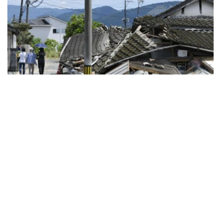
Фото: Kyodo
日本制纸公司八代工厂（八代市）有8人死亡，发生爆炸的
大型商场“永旺梦乐城熊本”（嘉岛町）有7人死亡。据悉上
述工厂此前下落不明的1人被发现，正在对其施救。灾区大
量住宅倒塌，地震发生后已接近被称为“黄金救援时间”的72
小时，政府正加紧掌握灾情全貌。县内400多处临时安置点
容纳了9000多人。
该县的统计显示，除了上述工厂和永旺外的死者中，宇城市