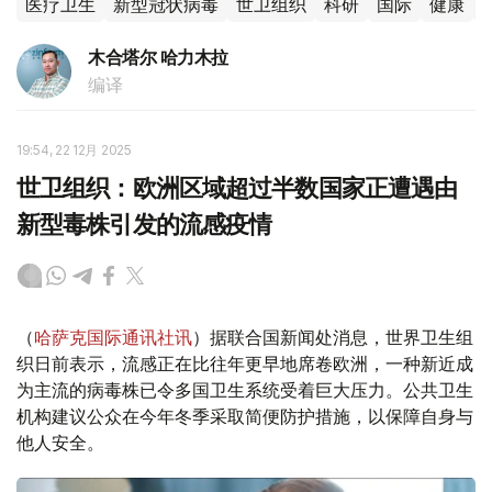
医疗卫生
新型冠状病毒
世卫组织
科研
国际
健康
木合塔尔 哈力木拉
编译
19:54, 22 12月 2025
世卫组织：欧洲区域超过半数国家正遭遇由
新型毒株引发的流感疫情
（
哈萨克国际通讯社讯
）据联合国新闻处消息，世界卫生组
织日前表示，流感正在比往年更早地席卷欧洲，一种新近成
为主流的病毒株已令多国卫生系统受着巨大压力。公共卫生
机构建议公众在今年冬季采取简便防护措施，以保障自身与
他人安全。