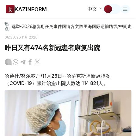
中文
KAZINFORM
热
选举-2026
总统府
任免
事件
国情咨文
跨里海国际运输路线/中间走
点:
08:30, 26 11月 2020
昨日又有474名新冠患者康复出院
哈通社/努尔苏丹/11月26日--哈萨克斯坦新冠肺炎
（COVID-19）累计治愈出院人数达 114 821人。