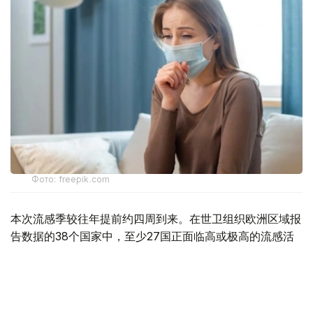
Фото: freepik.com
本次流感季较往年提前约四周到来。在世卫组织欧洲区域报
告数据的38个国家中，至少27国正面临高或极高的流感活
跃水平。
在爱尔兰、吉尔吉斯斯坦、黑山、塞尔维亚、斯洛文尼亚及
英国六国，接受流感样症状检测的患者中超过半数确诊感染
流感病毒。