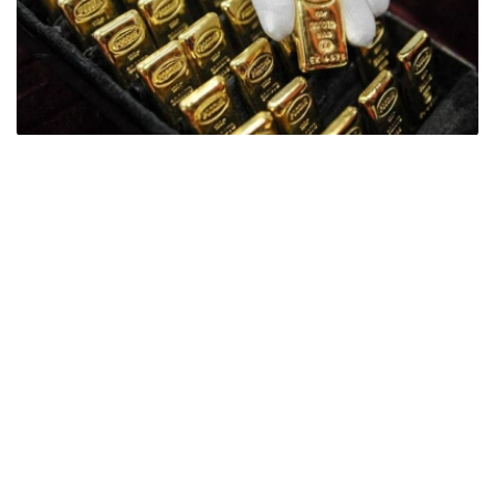
Фото: ӨзА
季度报告显示，哈萨克斯坦国家银行黄金储备增加了15吨。
波兰是2026年第二季度最大的黄金买家。该国在2026年第
二季度增加了51吨黄金储备。
中国购买了33吨黄金，乌兹别克斯坦购买了16吨，哈萨克
斯坦购买了15吨。约旦和捷克共和国的中央银行也分别增加
了6吨黄金储备。
全球各国央行在第二季度共购买了约289吨黄金，比2025年
同期增长了62%。去年同期，黄金购买量约为178吨。
世界黄金协会称，黄金需求的增长受到地缘政治不确定性、