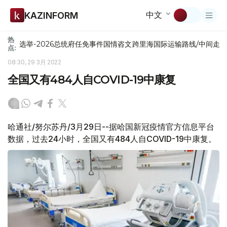
中文
KAZINFORM
热
选举-2026
总统府
任免
事件
国情咨文
跨里海国际运输路线/中间走
点:
08:30, 29 3月 2022
全国又有484人自COVID-19中康复
哈通社/努尔苏丹/3月29日--据哈国新冠疫情官方信息平台
数据，过去24小时，全国又有484人自COVID-19中康复。