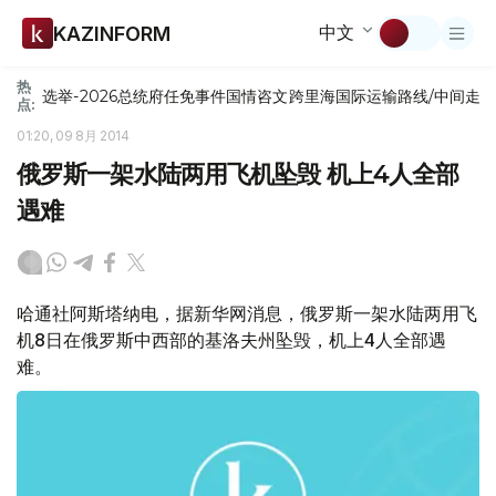
中文
KAZINFORM
热
选举-2026
总统府
任免
事件
国情咨文
跨里海国际运输路线/中间走
点:
01:20, 09 8月 2014
俄罗斯一架水陆两用飞机坠毁 机上4人全部
遇难
哈通社阿斯塔纳电，据新华网消息，俄罗斯一架水陆两用飞
机8日在俄罗斯中西部的基洛夫州坠毁，机上4人全部遇
难。