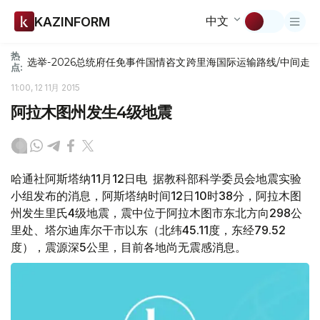
中文
KAZINFORM
热
选举-2026
总统府
任免
事件
国情咨文
跨里海国际运输路线/中间走
点:
11:00, 12 11月 2015
阿拉木图州发生4级地震
哈通社阿斯塔纳11月12日电 据教科部科学委员会地震实验
小组发布的消息，阿斯塔纳时间12日10时38分，阿拉木图
州发生里氏4级地震，震中位于阿拉木图市东北方向298公
里处、塔尔迪库尔干市以东（北纬45.11度，东经79.52
度），震源深5公里，目前各地尚无震感消息。