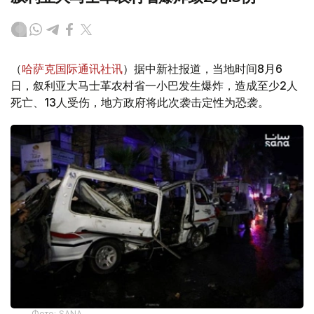
（
哈萨克国际通讯社讯
）据中新社报道，当地时间8月6
日，叙利亚大马士革农村省一小巴发生爆炸，造成至少2人
死亡、13人受伤，地方政府将此次袭击定性为恐袭。
Фото: SANA