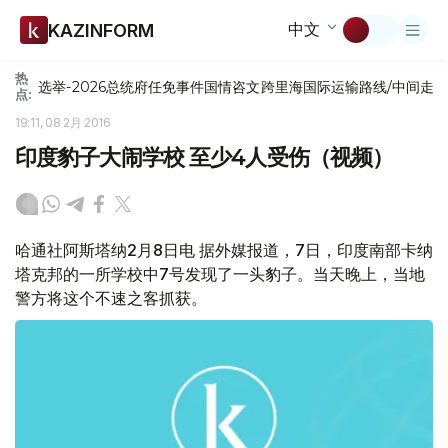
中文
KAZINFORM
热
选举-2026
总统府
任免
事件
国情咨文
跨里海国际运输路线/中间走
点:
19:11, 08 2月 2016
印度豹子大闹学校 至少4人受伤（视频）
哈通社阿斯塔纳2月8日电 据外媒报道，7日，印度南部卡纳
塔克邦的一所学校中7号发现了一头豹子。当天晚上，当地
警方将这个不速之客抓获。