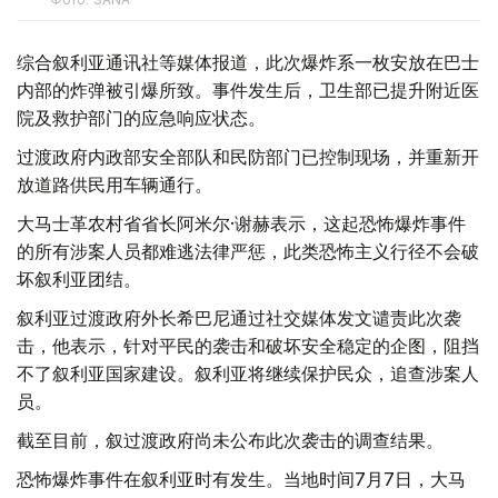
综合叙利亚通讯社等媒体报道，此次爆炸系一枚安放在巴士
内部的炸弹被引爆所致。事件发生后，卫生部已提升附近医
院及救护部门的应急响应状态。
过渡政府内政部安全部队和民防部门已控制现场，并重新开
放道路供民用车辆通行。
大马士革农村省省长阿米尔·谢赫表示，这起恐怖爆炸事件
的所有涉案人员都难逃法律严惩，此类恐怖主义行径不会破
坏叙利亚团结。
叙利亚过渡政府外长希巴尼通过社交媒体发文谴责此次袭
击，他表示，针对平民的袭击和破坏安全稳定的企图，阻挡
不了叙利亚国家建设。叙利亚将继续保护民众，追查涉案人
员。
截至目前，叙过渡政府尚未公布此次袭击的调查结果。
恐怖爆炸事件在叙利亚时有发生。当地时间7月7日，大马