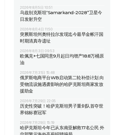
2026年8月5日 10:51
乌兹别克斯坦“Samarkand-2028”卫星今
日发射升空
2026年8月4日 11:50
突厥斯坦州奥特拉尔发现迄今最早金帐汗国
时期清真寺遗址
2026年8月3日 09:53
欧佩克+七国同意9月起日均增产18.8万桶原
油
2026年7月31日 15:48
俄罗斯电商平台WB启动第二轮补偿计划 向
受物流设施遇袭影响的哈萨克斯坦商家发放
援助金
2026年7月29日 22:05
历史性突破！哈萨克斯坦男子重剑队首夺世
界锦标赛冠军
2026年7月29日 15:19
哈萨克斯坦今年已从东南亚解救17名公民 外
交部警示海外高薪招聘骗局