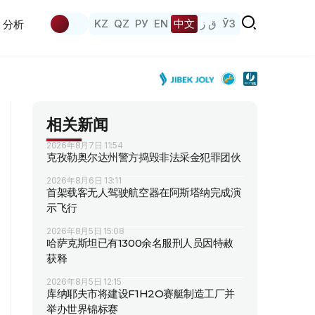
KZ
QZ
РУ
EN
中文
ق ز
ЎЗ
分析
相关新闻
2026年8月7日 11:54
克孜勒奥尔达州警方捣毁非法采金犯罪团伙
2026年8月6日 13:11
首架载客无人驾驶航空器在阿斯塔纳完成演
示飞行
2026年8月5日 15:08
哈萨克斯坦已有1300余名服刑人员因特赦
获释
2026年8月5日 12:15
库纳耶夫市将建设F1H2O赛艇制造工厂并
举办世界锦标赛