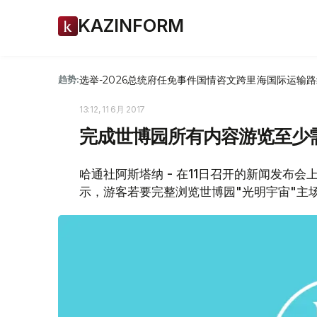
KAZINFORM
选举-2026
总统府
任免
事件
国情咨文
跨里海国际运输路
趋势:
13:12, 11 6月 2017
完成世博园所有内容游览至少
哈通社阿斯塔纳 - 在11日召开的新闻发布
示，游客若要完整浏览世博园"光明宇宙"主场