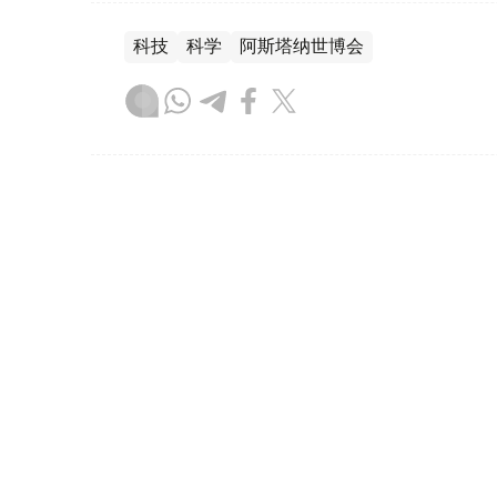
科技
科学
阿斯塔纳世博会
木合塔尔 木拉提
编译
16:35, 03 12月 2020
首都世博园滑冰场即将开放
哈通社/努尔苏丹/12月3日--万众期待已久
幕。