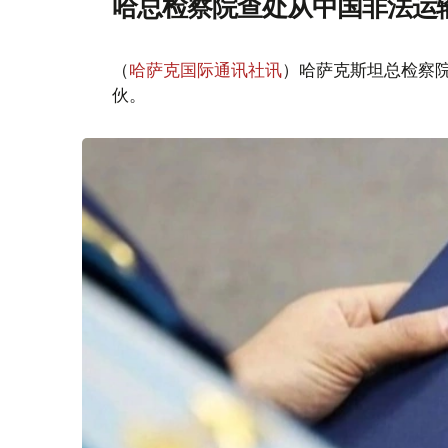
哈总检察院查处从中国非法运
（
哈萨克国际通讯社讯
）哈萨克斯坦总检察
伙。