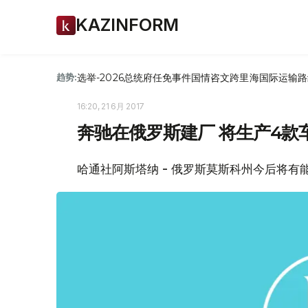
KAZINFORM
选举-2026
总统府
任免
事件
国情咨文
跨里海国际运输路
趋势:
16:20, 21 6月 2017
奔驰在俄罗斯建厂 将生产4款
哈通社阿斯塔纳 - 俄罗斯莫斯科州今后将有