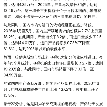
倍，达到4.35万台。2025年，产量再次增长3.1倍，达到
13.49万台。这一增长主要得益于位于阿拉木图的小米电视
组装厂和位于卡拉干达州萨兰的三星电视组装厂的投产。
与此同时，国内市场对进口的依赖程度正在逐步降低。
2026年1月至5月，国内生产满足需求的份额从2.7%上升至
18.2%。在此期间，产量增长了3.2倍，而进口量减少了2.5
倍，达到44.01万件。进口产品份额从97.3%下降至
81.8%，达到2015年以来的最低水平。
然而，哈萨克斯坦市场上的电视机大部分仍然依赖进口。今
年前5个月统计，电视机的出口和转口量增长了2.7倍，达到
19.23万台。与此同时，国内市场销量下降了3.1倍，至
34.59万台。
尽管国内生产蓬勃发展，但零售价格却在上涨。2026年6
月，电视机价格较去年同期上涨了37.5%，较年初上涨了
15.8%。
据专家分析，这是因为哈萨克斯坦的电视机生产仍处于发展