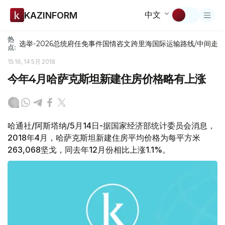
中文
KAZINFORM
热
选举-2026
总统府
任免
事件
国情咨文
跨里海国际运输路线/中间走
点:
15:16, 14 5月 2018
今年4月哈萨克斯坦新建住房价格略有上涨
哈通社/阿斯塔纳/5月14日-据国家经济部统计委员会消息，
2018年4月，哈萨克斯坦新建住房平均价格为每平方米
263,068坚戈，同去年12月份相比上涨1.1%。