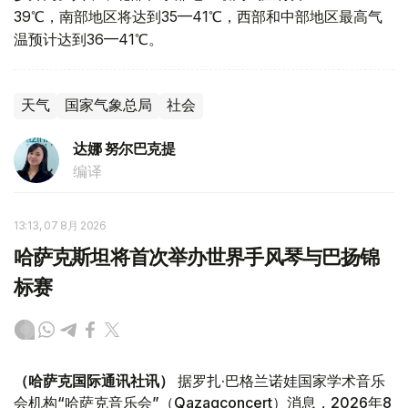
39℃，南部地区将达到35—41℃，西部和中部地区最高气
温预计达到36—41℃。
天气
国家气象总局
社会
达娜 努尔巴克提
编译
13:13, 07 8月 2026
哈萨克斯坦将首次举办世界手风琴与巴扬锦
标赛
（哈萨克国际通讯社讯）
据罗扎·巴格兰诺娃国家学术音乐
会机构“哈萨克音乐会”（Qazaqconcert）消息，2026年8