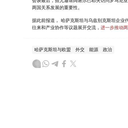
会谈最后，措尤邀请阔谢尔巴耶夫访问罗马尼亚
两国关系发展的重要性。
据此前报道， 哈萨克斯坦与乌兹别克斯坦企业
往来和产业协作等议题展开交流，
进一步推动两
哈萨克斯坦与欧盟
外交
能源
政治
叶尔兰 马赞
编译
21:49, 03 8月 2026