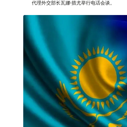
代理外交部长瓦娜·措尤举行电话会谈。