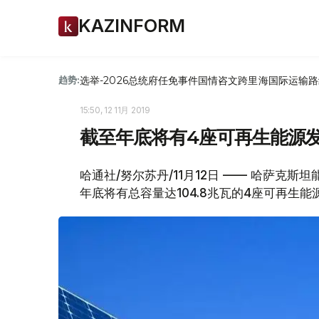
KAZINFORM
选举-2026
总统府
任免
事件
国情咨文
跨里海国际运输路
趋势:
15:50, 12 11月 2019
截至年底将有4座可再生能源
哈通社/努尔苏丹/11月12日 —— 哈萨克
年底将有总容量达104.8兆瓦的4座可再生