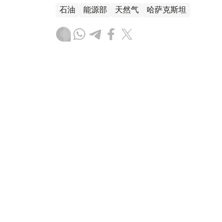
石油
能源部
天然气
哈萨克斯坦
叶尔兰 马赞
编译
21:49, 03 8月 2026
能源部长会见埃克森美孚上游
（
哈萨克国际通讯社讯
）据能源部消息，哈萨
美孚上游业务总裁丹·阿曼（Dan Ammann）