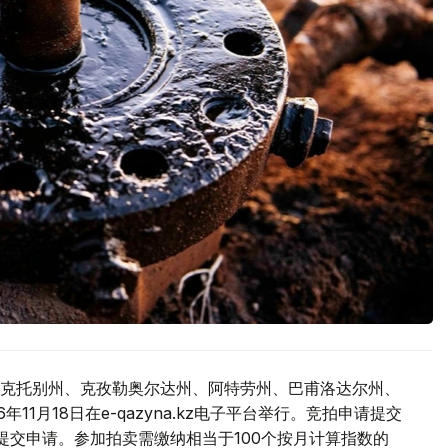
克托别州、克孜勒奥尔达州、阿特劳州、巴甫洛达尔州、
1月18日在e-qazyna.kz电子平台举行。竞拍申请提交
提交申请。参加拍卖需缴纳相当于100个按月计算指数的