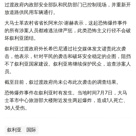
过渡政府内政部安全部队和民防部门已控制现场，并重新开
放道路供民用车辆通行。
大马士革农村省省长阿米尔·谢赫表示，这起恐怖爆炸事件
的所有涉案人员都难逃法律严惩，此类恐怖主义行径不会破
坏叙利亚团结。
叙利亚过渡政府外长希巴尼通过社交媒体发文谴责此次袭
击，他表示，针对平民的袭击和破坏安全稳定的企图，阻挡
不了叙利亚国家建设。叙利亚将继续保护民众，追查涉案人
员。
截至目前，叙过渡政府尚未公布此次袭击的调查结果。
恐怖爆炸事件在叙利亚时有发生。当地时间7月7日，大马
士革市中心旅游部大楼附近发生两起爆炸，造成1人死亡、
36人受伤。
叙利亚
国际