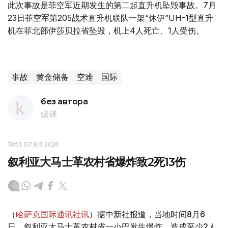
此次事故是菲空军近期发生的第二起直升机坠毁事故。7月
23日菲空军第205战术直升机联队一架“休伊”UH-1型直升
机在菲北部伊莎贝拉省坠毁，机上4人死亡、1人受伤。
事故
黄金储备
空难
国际
без автора
编译
19:51, 07 8月 2026
叙利亚大马士革农村省爆炸致2死13伤
（
哈萨克国际通讯社讯
）据中新社报道，当地时间8月6
日，叙利亚大马士革农村省一小巴发生爆炸，造成至少2人