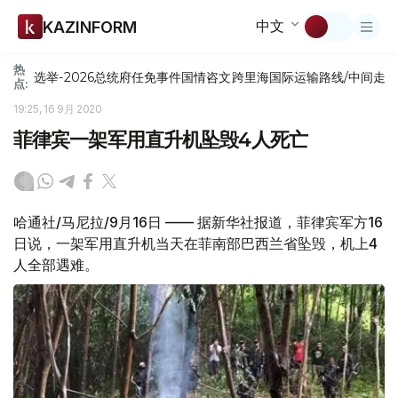
中文
KAZINFORM
热
选举-2026
总统府
任免
事件
国情咨文
跨里海国际运输路线/中间走
点:
19:25, 16 9月 2020
菲律宾一架军用直升机坠毁4人死亡
哈通社/马尼拉/9月16日 —— 据新华社报道，菲律宾军方16
日说，一架军用直升机当天在菲南部巴西兰省坠毁，机上4
人全部遇难。