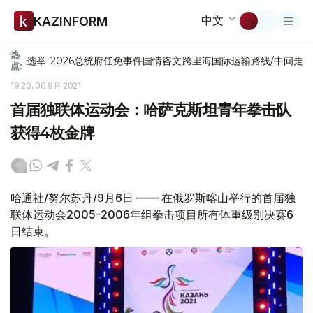
中文
KAZINFORM
热
选举-2026
总统府
任免
事件
国情咨文
跨里海国际运输路线/中间走
点:
19:20, 06 9月 2021
首届独联体运动会：哈萨克斯坦青年拳击队
获得4枚金牌
哈通社/努尔苏丹/9月6日 —— 在俄罗斯喀山举行的首届独
联体运动会2005-2006年组拳击项目所有体重级别决赛6
日结束。