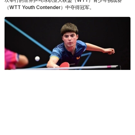
坎举行的世界乒乓球职业大联盟（WTT）青少年挑战赛
（WTT Youth Contender）中夺得冠军。
Фото: НОК
比赛中，库尔曼哈利耶夫连胜四场晋级决赛，先后以3:1战
胜美国选手亚历克斯·洛（Alex Lo），以3:0击败美国选手
阿布希纳夫·希尔巴特（Abhinav Shirbhate）和安德鲁·曹
（Andrew Cao）。