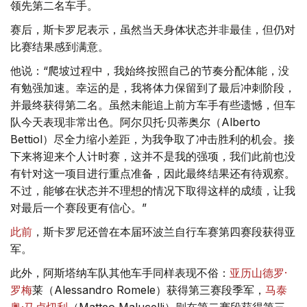
领先第二名车手。
赛后，斯卡罗尼表示，虽然当天身体状态并非最佳，但仍对
比赛结果感到满意。
他说：“爬坡过程中，我始终按照自己的节奏分配体能，没
有勉强加速。幸运的是，我将体力保留到了最后冲刺阶段，
并最终获得第二名。虽然未能追上前方车手有些遗憾，但车
队今天表现非常出色。阿尔贝托·贝蒂奥尔（Alberto
Bettiol）尽全力缩小差距，为我争取了冲击胜利的机会。接
下来将迎来个人计时赛，这并不是我的强项，我们此前也没
有针对这一项目进行重点准备，因此最终结果还有待观察。
不过，能够在状态并不理想的情况下取得这样的成绩，让我
对最后一个赛段更有信心。”
此前
，斯卡罗尼还曾在本届环波兰自行车赛第四赛段获得亚
军。
此外，阿斯塔纳车队其他车手同样表现不俗：
亚历山德罗·
罗梅
莱（Alessandro Romele）获得第三赛段季军，
马泰