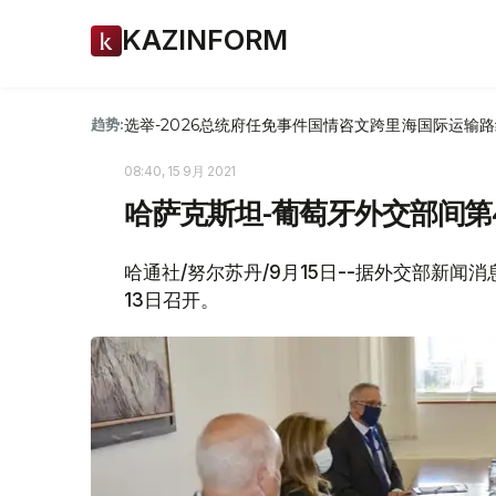
KAZINFORM
选举-2026
总统府
任免
事件
国情咨文
跨里海国际运输路
趋势:
08:40, 15 9月 2021
哈萨克斯坦-葡萄牙外交部间第
哈通社/努尔苏丹/9月15日--据外交部新
13日召开。