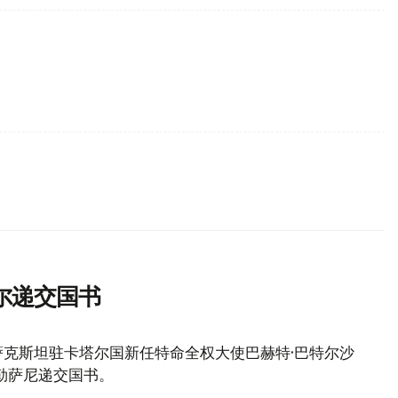
尔递交国书
萨克斯坦驻卡塔尔国新任特命全权大使巴赫特·巴特尔沙
阿勒萨尼递交国书。