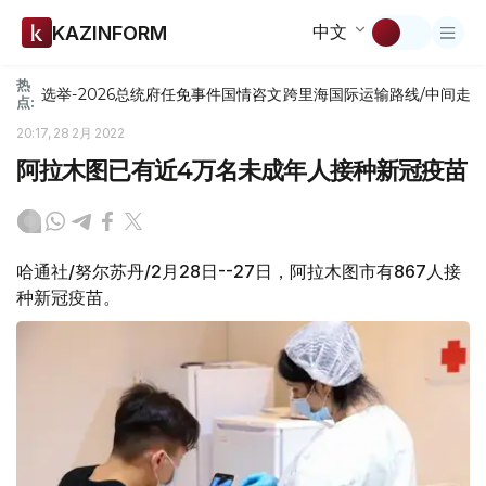
中文
KAZINFORM
热
选举-2026
总统府
任免
事件
国情咨文
跨里海国际运输路线/中间走
点:
20:17, 28 2月 2022
阿拉木图已有近4万名未成年人接种新冠疫苗
哈通社/努尔苏丹/2月28日--27日，阿拉木图市有867人接
种新冠疫苗。