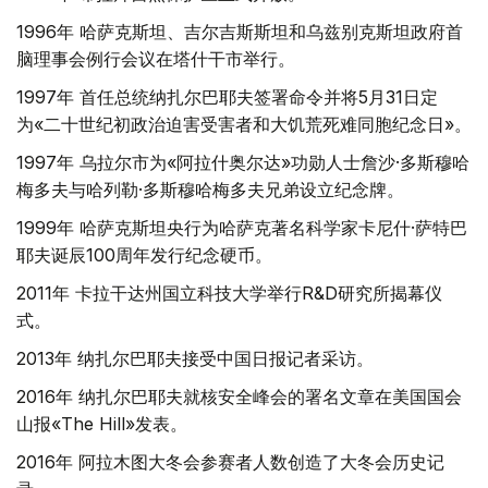
1996年 哈萨克斯坦、吉尔吉斯斯坦和乌兹别克斯坦政府首
脑理事会例行会议在塔什干市举行。
1997年 首任总统纳扎尔巴耶夫签署命令并将5月31日定
为«二十世纪初政治迫害受害者和大饥荒死难同胞纪念日»。
1997年 乌拉尔市为«阿拉什奥尔达»功勋人士詹沙·多斯穆哈
梅多夫与哈列勒·多斯穆哈梅多夫兄弟设立纪念牌。
1999年 哈萨克斯坦央行为哈萨克著名科学家卡尼什·萨特巴
耶夫诞辰100周年发行纪念硬币。
2011年 卡拉干达州国立科技大学举行R&D研究所揭幕仪
式。
2013年 纳扎尔巴耶夫接受中国日报记者采访。
2016年 纳扎尔巴耶夫就核安全峰会的署名文章在美国国会
山报«The Hill»发表。
2016年 阿拉木图大冬会参赛者人数创造了大冬会历史记