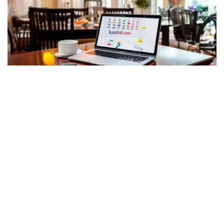
Photo credit: Kazinform
8月8日，星期六
8月8日是阳历一年中的第220天 （闰年第221天） ，离全
年的结束还有145天。
世界各国/地区节日：
世界猫日 每年8月8日为世界猫日。国际猫猫日于2002年由
国际动物福利基金会倡议设立，该日旨在让社会更多的关注
猫。
国际登山日 1786年，由Jacques Balmat和Michel-Gabriel