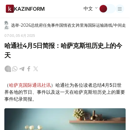
中文
KAZINFORM
热
选举-2026
总统府
任免
事件
国情咨文
跨里海国际运输路线/中间走
点:
07:00, 05 4月 2025
哈通社4月5日简报：哈萨克斯坦历史上的今
天
（
哈萨克国际通讯社讯
）哈通社为各位读者总结4月5日世
界各地的节日、事件以及这一天在哈萨克斯坦历史上的重要
事件纪录简报。