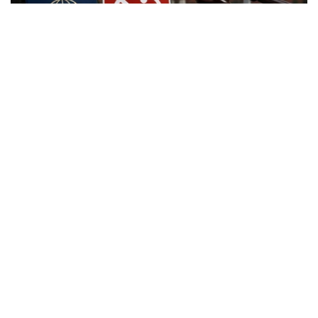
Фото: Kazinform
根据新修订的《俄罗斯联邦行政违法法典》，外国公民实施
相关行政违法行为时，除罚款外，还可能被处以行政驱逐出
境处罚。
根据法律规定，外国公民如参与未经批准的集会活动，以及
实施拒不服从执法人员、轻微流氓行为、妨碍道路交通、歧
视行为、在边境地区拒不服从管理等行政违法行为，均可能
面临被驱逐出境。
此外，涉及极端主义活动和传播被禁止信息的部分违法行
为，也被纳入适用范围，包括侮辱宗教象征、煽动仇恨或敌
意、展示极端主义或纳粹标志、传播极端主义材料，以及利
用媒体传播危险信息等。