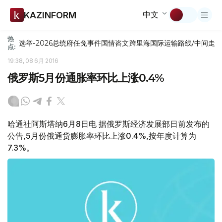
中文
KAZINFORM
热
选举-2026
总统府
任免
事件
国情咨文
跨里海国际运输路线/中间走
点:
19:38, 08 6月 2016
俄罗斯5月份通胀率环比上涨0.4%
哈通社阿斯塔纳6月8日电 据俄罗斯经济发展部日前发布的
公告,5月份俄通货膨胀率环比上涨0.4%,按年度计算为
7.3%。