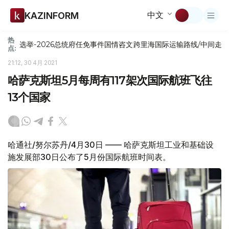
中文
KAZINFORM
热
选举-2026
总统府
任免
事件
国情咨文
跨里海国际运输路线/中间走
点:
21:12, 30 4月 2021
哈萨克斯坦5月每周有117架次国际航班飞往
13个国家
哈通社/努尔苏丹/4月30日 —— 哈萨克斯坦工业和基础设
施发展部30日公布了5月份国际航班时间表。