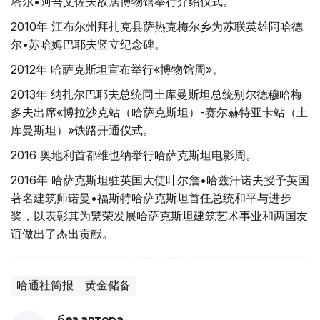
塔尔•阿吾艾佐夫故居博物馆举行介绍仪式。
2010年 江布尔州拜扎克县萨热克梅尔乡为苏联英雄阿哈德
尔•苏哈姆巴耶夫竖立纪念碑。
2012年 哈萨克斯坦宣布举行«博物馆周»。
2013年 纳扎尔巴耶夫总统同土库曼斯坦总统别尔德穆哈梅
多夫出席«博拉沙克站（哈萨克斯坦）-赛尔赫特亚卡站（土
库曼斯坦）»铁路开通仪式。
2016 奥地利首都维也纳举行哈萨克斯坦电影周。
2016年 哈萨克斯坦驻英国大使叶尔詹•哈兹汗诺夫授予英国
著名建筑师诺曼•福斯特哈萨克斯坦首任总统和平与进步
奖，以表彰其为繁荣发展哈萨克斯坦建筑艺术事业和两国友
谊做出了杰出贡献。
哈通社简报
黄金储备
без автора