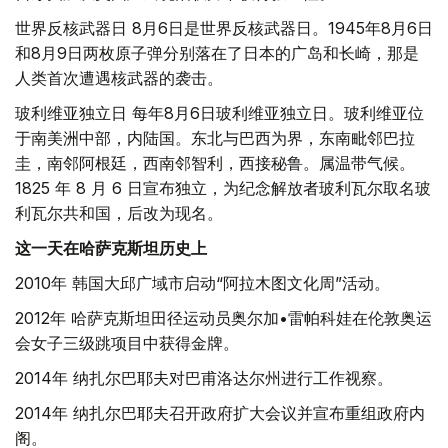
世界反核武器日 8月6日是世界反核武器日。1945年8月6日
和8月9日两枚原子弹分别落在了日本的广岛和长崎，那是
人类首次遭遇核武器的袭击。
玻利维亚独立日 每年8月6日玻利维亚独立日。玻利维亚位
于南美洲中部，内陆国。东北与巴西为界，东南毗邻巴拉
圭，南邻阿根廷，西南邻智利，西接秘鲁。属温带气候。
1825 年 8 月 6 日宣布独立，为纪念解放者玻利瓦尔取名玻
利瓦尔共和国，后改为现名。
这一天在哈萨克斯坦历史上
2010年 韩国大邱广域市启动“阿拉木图文化周”活动。
2012年 哈萨克斯坦田径运动员奥尔加•雷帕科娃在伦敦奥运
会女子三级跳项目中获得金牌。
2014年 纳扎尔巴耶夫对巴甫洛达尔州进行工作视察。
2014年 纳扎尔巴耶夫召开政府扩大会议并宣布重组政府内
阁。