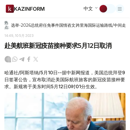
中文
KAZINFORM
热
选举-2026
总统府
任免
事件
国情咨文
跨里海国际运输路线/中间走
点:
14:49, 10 5月 2023
赴美航班新冠疫苗接种要求5月12日取消
哈通社/阿斯塔纳/5月10日--据中新网报道，美国总统拜登9
日签署公告，宣布取消赴美国际航班旅客的新冠疫苗接种要
求。新规将于美东时间5月12日0时01分生效。