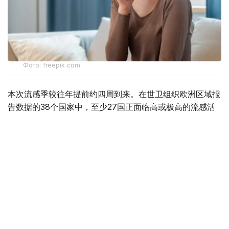
Фото: freepik.com
本次流感季较往年提前约四周到来。在世卫组织欧洲区域报
告数据的38个国家中，至少27国正面临高或极高的流感活
跃水平。
在爱尔兰、吉尔吉斯斯坦、黑山、塞尔维亚、斯洛文尼亚及
英国六国，接受流感样症状检测的患者中超过半数确诊感染
流感病毒。
世卫组织欧洲区域主任克鲁格指出，新型流感毒株——
AH3N2亚型流感病毒——正成为当前感染的主要致病原，
虽然尚无证据显示其致病严重程度有所增加。这一季节性流
感新变种已占欧洲区域确诊病例的90%，表明流感病毒的