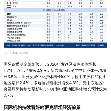
Фото: Kazinform
国际货币基金组织预计，2026年发达经济体整体增长
1.7%，欧元区增长0.9%；新兴市场和发展中经济体平均增
长3.8%，亚洲发展中经济体增长5.0%，拉丁美洲和加勒比
地区增长2.4%，撒哈拉以南非洲增长4.3%。受中东地区冲
突及局势持续动荡影响，中东和中亚地区整体增长预计仅为
0.7%。
国际机构持续看好哈萨克斯坦经济前景