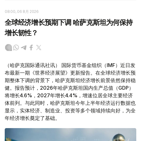
08:00, 06 8月 2026
全球经济增长预期下调 哈萨克斯坦为何保持
增长韧性？
（哈萨克国际通讯社讯） 国际货币基金组织（IMF）近日发
布最新一期《世界经济展望》更新报告。在全球经济增长预
期整体下调的背景下，哈萨克斯坦经济增长前景依然保持稳
健。报告预计，2026年哈萨克斯坦国内生产总值（GDP）
将增长4.6%，2027年增长4.4%，增速位居全球主要经济
体前列。与此同时，哈萨克斯坦今年上半年经济运行数据也
显示，实体经济、制造业、投资等多个领域持续向好，为全
年经济增长奠定了基础。