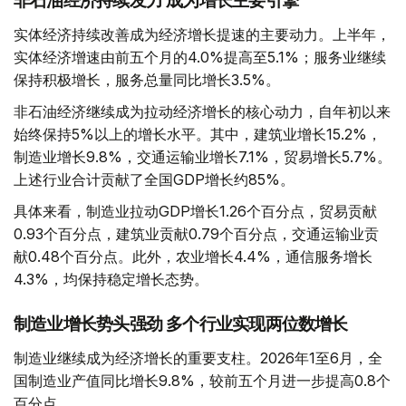
非石油经济持续发力 成为增长主要引擎
实体经济持续改善成为经济增长提速的主要动力。上半年，
实体经济增速由前五个月的4.0%提高至5.1%；服务业继续
保持积极增长，服务总量同比增长3.5%。
非石油经济继续成为拉动经济增长的核心动力，自年初以来
始终保持5%以上的增长水平。其中，建筑业增长15.2%，
制造业增长9.8%，交通运输业增长7.1%，贸易增长5.7%。
上述行业合计贡献了全国GDP增长约85%。
具体来看，制造业拉动GDP增长1.26个百分点，贸易贡献
0.93个百分点，建筑业贡献0.79个百分点，交通运输业贡
献0.48个百分点。此外，农业增长4.4%，通信服务增长
4.3%，均保持稳定增长态势。
制造业增长势头强劲 多个行业实现两位数增长
制造业继续成为经济增长的重要支柱。2026年1至6月，全
国制造业产值同比增长9.8%，较前五个月进一步提高0.8个
百分点。