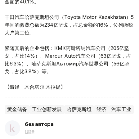
金额的40.1%。
丰田汽车哈萨克斯坦公司（Toyota Motor Kazakhstan）5
年间的缴费总额为234亿坚戈，占总金额的16%，位列缴税
大户第二位。
紧随其后的企业包括：КМК阿斯塔纳汽车公司（205亿坚
戈，占比14%）、Mercur Auto汽车公司（63亿坚戈，占
比6.3%）、哈萨克斯坦Автомир汽车世界公司（56亿坚
戈，占比3.8%）等。
【编译：木合塔尔·木拉提】
黄金储备
工业创新发展
哈萨克斯坦
经济
汽车工业
без автора
编译