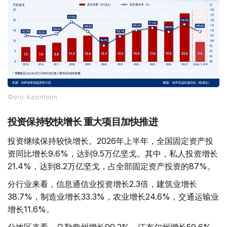
Фото: Kazinform
投资保持较快增长 重大项目加快推进
投资继续保持较快增长。2026年上半年，全国固定资产投
资同比增长9.6%，达到9.5万亿坚戈。其中，私人投资增长
21.4%，达到8.2万亿坚戈，占全部固定资产投资的87%。
分行业来看，信息通信业投资增长2.3倍，建筑业增长
38.7%，制造业增长33.3%，农业增长24.6%，交通运输业
增长11.6%。