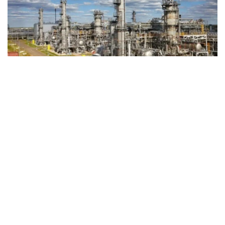
Фото: Kazinform
据《Kursiv》媒体报道，根据公司发布的2025年财务报
告，尽管营业收入略有下降、运营成本有所上升，但受所得
税支出减少影响，公司全年净利润保持稳定增长。
2025年，公司实现营业收入1842亿坚戈，较2024年的
1859亿坚戈下降约0.9%。
其中，原油销售仍是公司最主要收入来源，实现收入1795
亿坚戈；天然气及天然气加工产品销售收入为47亿坚戈。
从市场分布来看，公司原油销售收入全部来自瑞士市场；哈