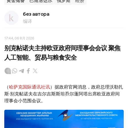
黄金储备
巴甫洛达尔
俄罗斯
经济
без автора
编译
17:44, 06 8月 2026
别克帖诺夫主持欧亚政府间理事会会议 聚焦
人工智能、贸易与粮食安全
（
哈萨克国际通讯社讯
）据政府官网消息，政府总理沃勒扎
斯·别克帖诺夫在吉尔吉斯斯坦乔尔蓬阿塔出席欧亚政府间
理事会小范围会议。