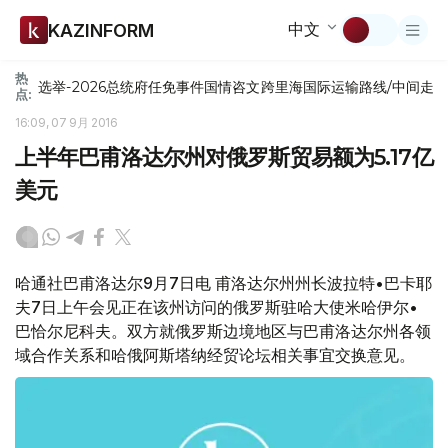
中文
KAZINFORM
热
选举-2026
总统府
任免
事件
国情咨文
跨里海国际运输路线/中间走
点:
16:09, 07 9月 2016
上半年巴甫洛达尔州对俄罗斯贸易额为5.17亿
美元
哈通社巴甫洛达尔9月7日电 甫洛达尔州州长波拉特•巴卡耶
夫7日上午会见正在该州访问的俄罗斯驻哈大使米哈伊尔•
巴恰尔尼科夫。双方就俄罗斯边境地区与巴甫洛达尔州各领
域合作关系和哈俄阿斯塔纳经贸论坛相关事宜交换意见。