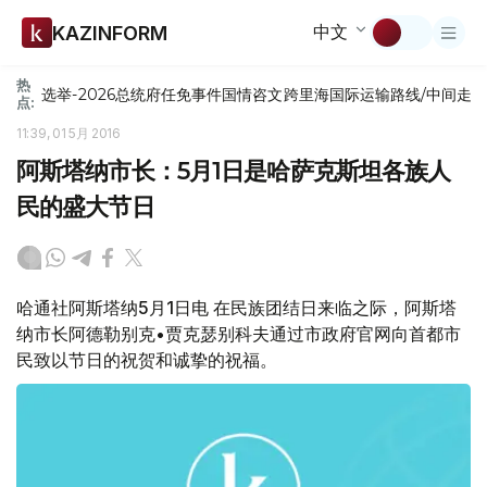
中文
KAZINFORM
热
选举-2026
总统府
任免
事件
国情咨文
跨里海国际运输路线/中间走
点:
11:39, 01 5月 2016
阿斯塔纳市长：5月1日是哈萨克斯坦各族人
民的盛大节日
哈通社阿斯塔纳5月1日电 在民族团结日来临之际，阿斯塔
纳市长阿德勒别克•贾克瑟别科夫通过市政府官网向首都市
民致以节日的祝贺和诚挚的祝福。