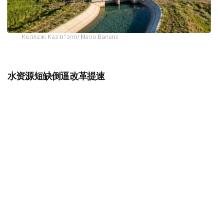
Коллаж: Kazinform/ Nano Banana
水资源短缺倒逼改革提速
近年来，水资源短缺已成为哈萨克斯坦面临的重要挑战。专
家预计，如现有趋势持续，到2030年，全国水资源缺口可
能达到150亿立方米。
哈萨克斯坦水资源具有天然特点，全国仅55.7%的水资源形
成于境内，其余44.3%依赖来自中国、吉尔吉斯斯坦、乌兹
别克斯坦和俄罗斯等国的跨境河流。因此，跨境水资源合作
始终是保障国家水安全的重要内容。