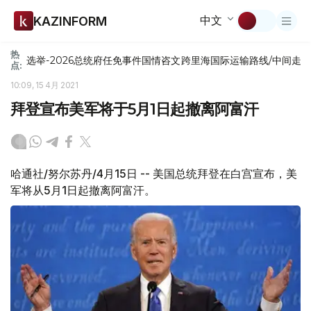
中文
KAZINFORM
热
选举-2026
总统府
任免
事件
国情咨文
跨里海国际运输路线/中间走
点:
10:09, 15 4月 2021
拜登宣布美军将于5月1日起撤离阿富汗
哈通社/努尔苏丹/4月15日 -- 美国总统拜登在白宫宣布，美
军将从5月1日起撤离阿富汗。