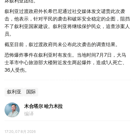
坏叙利亚团结。
叙利亚过渡政府外长希巴尼通过社交媒体发文谴责此次袭
击，他表示，针对平民的袭击和破坏安全稳定的企图，阻挡
不了叙利亚国家建设。叙利亚将继续保护民众，追查涉案人
员。
截至目前，叙过渡政府尚未公布此次袭击的调查结果。
恐怖爆炸事件在叙利亚时有发生。当地时间7月7日，大马
士革市中心旅游部大楼附近发生两起爆炸，造成1人死亡、
36人受伤。
叙利亚
国际
木合塔尔 哈力木拉
编译
17:20, 07 8月 2026