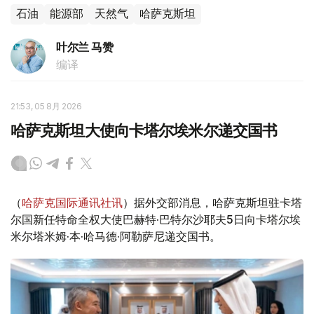
石油
能源部
天然气
哈萨克斯坦
叶尔兰 马赞
编译
21:53, 05 8月 2026
哈萨克斯坦大使向卡塔尔埃米尔递交国书
（
哈萨克国际通讯社讯
）据外交部消息，哈萨克斯坦驻卡塔
尔国新任特命全权大使巴赫特·巴特尔沙耶夫5日向卡塔尔埃
米尔塔米姆·本·哈马德·阿勒萨尼递交国书。