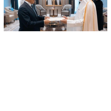
Photo credit: mfa.gov.kz
卡塔尔埃米尔祝贺哈萨克斯坦大使履新，并祝愿他在进一步
加强两国友谊和战略伙伴关系方面取得成功。
巴特尔沙耶夫大使转达了哈萨克斯坦总统哈斯穆-卓玛尔特·
托卡耶夫的良好祝愿和问候，并表示将尽一切努力发展阿斯
塔纳和多哈之间的全面合作。
最后，双方强调了进一步发展已建立的战略伙伴关系的重要
性，并同意进一步加强在各个领域的互利合作。