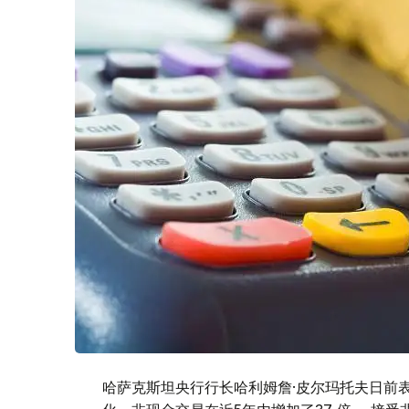
哈萨克斯坦央行行长哈利姆詹·皮尔玛托夫日前