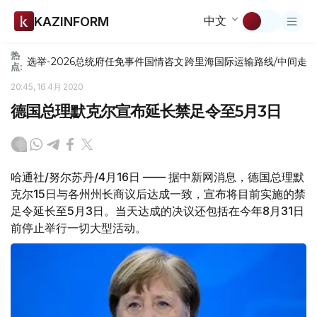
中文
KAZINFORM
热
选举-2026
总统府
任免
事件
国情咨文
跨里海国际运输路线/中间走
点:
20:45, 16 4月 2020
德国总理默克尔宣布延长禁足令至5月3日
哈通社/努尔苏丹/4月16日 —— 据中新网消息，德国总理默
克尔15日与各州州长商议后达成一致，宣布将目前实施的禁
足令延长至5月3日。当天达成的决议还包括在今年8月31日
前停止举行一切大型活动。