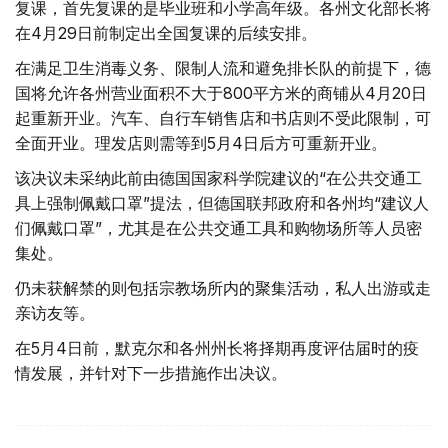
复课，首先复课的是毕业班和小学高年级。各州文化部长将
在4月29日前制定出全国复课的后续安排。
在满足卫生消毒义务、限制人流和避免排长队的前提下，德
国将允许各州营业面积不大于800平方米的商铺从4月20日
起重新开业。汽车、自行车销售店和书店则不受此限制，可
全面开业。理发店则需等到5月4日后方可重新开业。
该决议未采纳此前由德国国家科学院建议的“在公共交通工
具上强制佩戴口罩”提法，但德国联邦政府和各州均“建议人
们佩戴口罩”，尤其是在公共交通工具和购物场所等人员密
集处。
仍未获解禁的则包括宗教场所内的聚集活动，私人出游或走
亲访友等。
在5月4日前，默克尔和各州州长将择期再度评估届时的疫
情发展，并针对下一步措施作出决议。