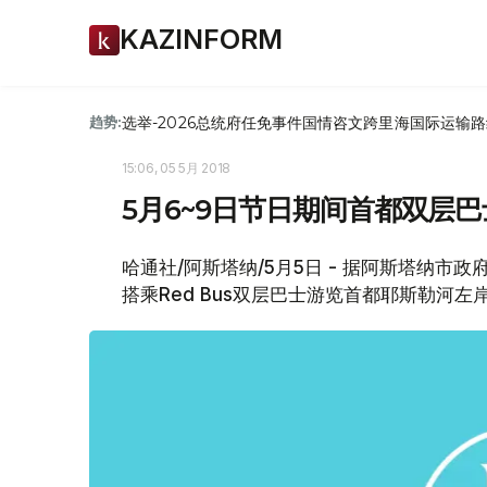
KAZINFORM
选举-2026
总统府
任免
事件
国情咨文
跨里海国际运输路
趋势:
15:06, 05 5月 2018
5月6~9日节日期间首都双层
哈通社/阿斯塔纳/5月5日 - 据阿斯塔纳市
搭乘Red Bus双层巴士游览首都耶斯勒河左