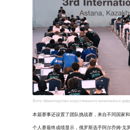
Фото: Министерство искусственного интеллекта и циф
本届赛事还设置了团队挑战赛，来自不同国家和
个人赛最终成绩显示，俄罗斯选手阿尔乔姆·戈