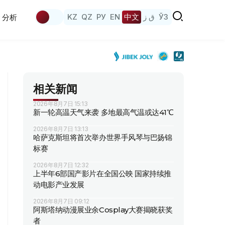
KZ
QZ
РУ
EN
中文
ق ز
ЎЗ
分析
相关新闻
2026年8月7日 15:13
新一轮高温天气来袭 多地最高气温或达41℃
2026年8月7日 13:13
哈萨克斯坦将首次举办世界手风琴与巴扬锦
标赛
2026年8月7日 12:32
上半年6部国产影片在全国公映 国家持续推
动电影产业发展
2026年8月7日 09:12
阿斯塔纳动漫展业余Cosplay大赛揭晓获奖
者