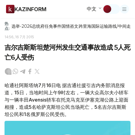
中文
KAZINFORM
热
选举-2026
总统府
任免
事件
国情咨文
跨里海国际运输路线/中间走
点:
14:56, 16 7月 2015
吉尔吉斯斯坦楚河州发生交通事故造成 5人死
亡6人受伤
哈通社阿斯塔纳7月16日电 据吉通社援引吉内务部消息报
道，15日，当地时间上午9时左右，一辆大众高尔夫小轿车
与一辆丰田Avensis轿车在托克马克至伊塞克湖公路上迎面
相撞，造成5名哈萨克斯坦公民当场死亡，5名吉尔吉斯斯
坦公民和1名俄罗斯公民受伤。