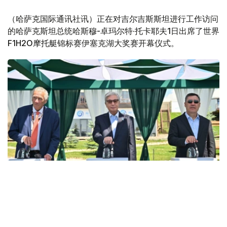
（哈萨克国际通讯社讯）正在对吉尔吉斯斯坦进行工作访问
的哈萨克斯坦总统哈斯穆-卓玛尔特·托卡耶夫1日出席了世界
F1H2O摩托艇锦标赛伊塞克湖大奖赛开幕仪式。
Фото: Акорда