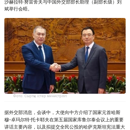
沙赫拉特·努雷舍夫与中国外交部部长助理（副部长级）刘
斌举行会晤。
Фото: Сыртқы істер министрлігі
据外交部消息，会谈中，大使向中方介绍了国家元首哈斯
穆-卓玛尔特·托卡耶夫在第五届国家库鲁尔泰会议上的重要
讲话主要内容，以及拟提交全民公投的哈萨克斯坦宪法重大