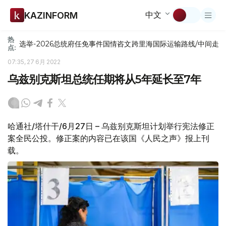
中文
KAZINFORM
热
选举-2026
总统府
任免
事件
国情咨文
跨里海国际运输路线/中间走
点:
07:35, 27 6月 2022
乌兹别克斯坦总统任期将从5年延长至7年
哈通社/塔什干/6月27日 – 乌兹别克斯坦计划举行宪法修正
案全民公投。修正案的内容已在该国《人民之声》报上刊
载。