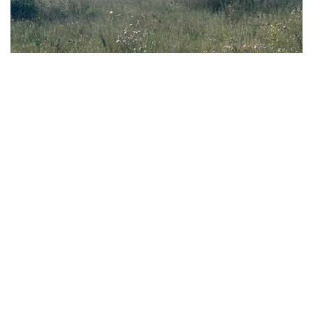
Фото: Ақерке Дәуренбекқызы/Kazinform
- 我们此前还曾在缅甸、老挝、越南等东南亚国家，
以及乌兹别克斯坦和吉尔吉斯斯坦等中亚国家采集蔬
菜作物遗传资源。此前项目积累的知识和经验，有助
于我们更加有效地在哈萨克斯坦开展研究。 - 她说。
科研人员表示，该项目并不追求短期经济效益，但从长期来
看，相关研究有望为培育抗病虫害、适应气候变化的农作物
新品种提供基础，从而增强粮食安全保障能力，并推动农业
可持续发展。