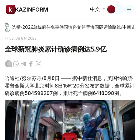
中文
KAZINFORM
热
选举-2026
总统府
任免
事件
国情咨文
跨里海国际运输路线/中间走
点:
17:52, 08 8月 2022
全球新冠肺炎累计确诊病例达5.9亿
哈通社/努尔苏丹/8月8日 —— 据中新社消息，美国约翰斯·
霍普金斯大学北京时间8日15时20分发布的数据，全球累计
确诊病例584599297例，累计死亡病例6418098例。