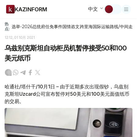
中文
KAZINFORM
热
选举-2026
总统府
任免
事件
国情咨文
跨里海国际运输路线/中间走
点:
12:12, 01 10月 2021
乌兹别克斯坦自动柜员机暂停接受50和100
美元纸币
哈通社/塔什干/10月1日 – 由于近期多次出现假钞，乌兹别
克斯坦Uzcard公司宣布暂停对50美元和100美元面值纸币
的交易。