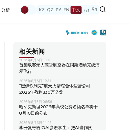
KZ
QZ
РУ
EN
中文
ق ز
ЎЗ
分析
相关新闻
2026年8月6日 13:11
首架载客无人驾驶航空器在阿斯塔纳完成演
示飞行
2026年8月6日 12:31
“巴伊铁列克”航天火箭综合体运营公司
2025年盈利330万坚戈
2026年8月5日 08:56
哈萨克斯坦2026年高校公费名额名单将于
8月10日前公布
2026年8月3日 14:45
李开复寄语IOAI参赛学生：把AI当作伙