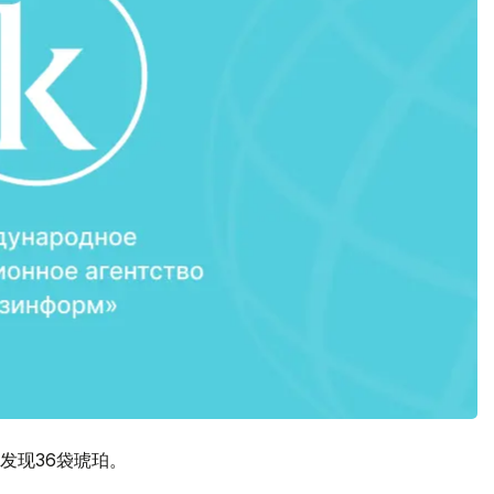
发现36袋琥珀。