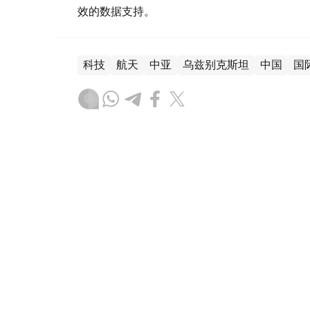
效的数据支持。
科技
航天
中亚
乌兹别克斯坦
中国
国
木合塔尔 木拉提
编译
10:51, 05 8月 2026
乌兹别克斯坦“Samarkand-
（哈萨克国际通讯社讯）据乌兹别克斯坦航天局