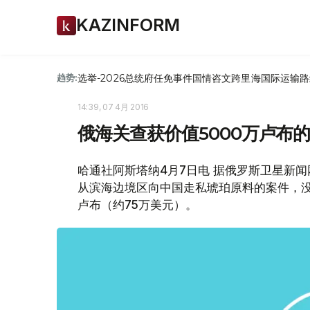
KAZINFORM
选举-2026
总统府
任免
事件
国情咨文
跨里海国际运输路
趋势:
14:39, 07 4月 2016
俄海关查获价值5000万卢布的
哈通社阿斯塔纳4月7日电 据俄罗斯卫星新
从滨海边境区向中国走私琥珀原料的案件，没
卢布（约75万美元）。