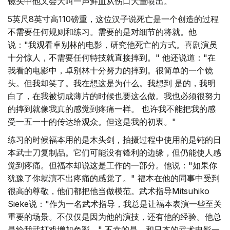
镜头中他又会大叫一声鲜血从伤口大量喷出。
5英尺8英寸高110磅重，这位汉子说死亡是一个创造的过程
不需要任何规则和练习。需要的是对细节的将就。他
说："我观看卓别林的电影，研究他死亡的方式。喜剧演员
十分惊人，不需要任何特技就直接摔到。" 他还说道："在
我看的电影中，卓别林十分努力的摔到。很简单的一个镜
头。但我却笑了。我在想这是为什么。我想到 是的，我明
白了，在我被切成薄片的时候也要这么做。我也必须很努力
的摔到就像我真的感觉到疼痛一样。 也许我不能把我的感
受一五一十的传达给观众。但这是我的初衷。"
练习的时候福本用的是木头剑，拍摄过程中使用的是钝的日
本武士刀复制品。它们可能没有锋利的边缘，但仍能使人感
觉到疼痛。但福本却说这是工作的一部分。他说："如果你
犹豫了你就演不出疼痛的感觉了。" 福本在他的同事中受到
很高的尊敬，他们都把他当做模范。武术指导Mitsuhiko
Sieke说："作为一名武术指导，我总是让福本表演一些至关
重要的场景。不仅仅是因为他的演技，还有他的经验。他总
是给我武打戏增加色彩。" 不幸的是，和日本的武术电影一