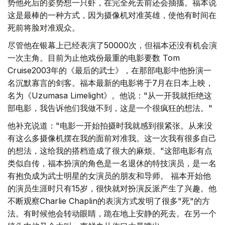
势他死后的姿势想一只虾，在完全死去前还会抽搐。福本说
这是最棒的一种方式，因为摄像机对准英雄，使他有时间在
死前将脸对准观众。
尽管他在银幕上已经表演了50000次，但福本还没有机会演
一次主角。目前为止他戏份最重的电影要数 Tom
Cruise2003年的《最后的武士》，在那部电影中他扮演一
名沉默寡言的剑客。福本最新的电影将于7月在日本上映，
名为《Uzumasa Limelight》。他说："从一开我就拒绝这
部电影，我告诉他们我做不到，这是一个很疯狂的想法。"
他补充说道："电影一开始拍摄时我就感到很紧张。从来没
有这么多摄像机摆在我的面前对准我。这一次我有很多自己
的想法，这给我的搭档造成了很大的麻烦。"这部电影有点
类似自传，福本扮演的角色是一名退休的特技演员，是一名
有抱负成为武士明星的女演员的朋友和导师。 福本开始他
的演员生涯时只有15岁，很快就对扮演反派产生了兴趣。他
不断观察Charlie Chaplin的表演方式发明了很多"死"的方
法。有时候他会转动眼睛，跪在地上安静的死去。在另一个