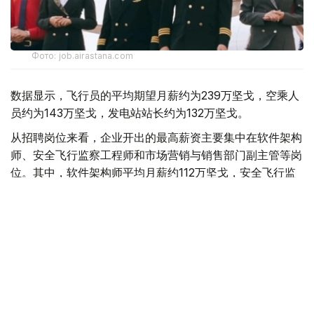
Фото: job.airastana.com
数据显示，飞行员的平均期望月薪约为239万坚戈，空乘人
员约为143万坚戈，发电站站长约为132万坚戈。
从招聘岗位来看，企业开出的最高薪资主要集中在软件架构
师、安全飞行监察工程师和市场营销与销售部门副主管等岗
位。其中，软件架构师平均月薪约112万坚戈，安全飞行监
察工程师约91万坚戈，市场营销与销售部门副主管约90万
坚戈。
与6月相比，7月平台招聘岗位数量下降3.8%，求职简历数
量则增长11.5%。劳动和社会保障部表示，这一变化符合夏
季就业市场特点，主要受高校毕业生集中进入就业市场及季
节性求职增加等因素影响。
从行业需求来看，教育领域招聘需求依然最旺，共发布2.34