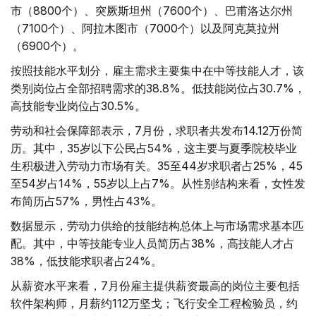
市（8800个）、突厥斯坦州（7600个）、巴甫洛达尔州
（7100个）、阿拉木图市（7000个）以及阿克莫拉州
（6900个）。
按照技能水平划分，雇主需求主要集中在中等技能人才，该
类别岗位占全部招聘需求的38.8%。低技能岗位占30.7%，
高技能专业岗位占30.5%。
劳动和社会保障部表示，7月份，求职者共发布14.12万份简
历。其中，35岁以下公民占54%，这主要与夏季院校毕业
生积极进入劳动力市场有关。35至44岁求职者占25%，45
至54岁占14%，55岁以上占7%。从性别结构来看，女性发
布简历占57%，男性占43%。
数据显示，劳动力供给的技能结构总体上与市场需求基本匹
配。其中，中等技能专业人员简历占38%，高技能人才占
38%，低技能求职者占24%。
从薪资水平来看，7月份雇主提供薪资最高的岗位主要包括
软件架构师，月薪约112万坚戈；飞行安全工程检验员，约