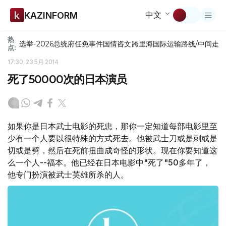
中文
KAZINFORM
热
选举-2026
总统府
任免
事件
国情咨文
跨里海国际运输路线/中间走
点:
17:30, 23 5月 2014
死了50000次的日本演员
如果你是日本武士电影的死忠，那你一定知道每部电影里至
少有一个人要以很特殊的方式死去。他被武士刀或是刺或是
切或是劈，然后在死前扭曲成奇怪的形状。现在你要知道这
么一个人--福本。他已经在日本电影中"死了"50多年了，
他专门扮演被武士英雄所杀的人。