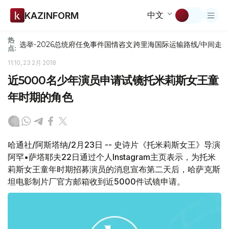
中文
KAZINFORM
热
选举-2026
总统府
任免
事件
国情咨文
跨里海国际运输路线/中间走
点:
11:10, 23 2月 2018
近5000名少年演员申请试镜托米莉斯女王童
年时期的角色
哈通社/阿斯塔纳/2月23日 -- 史诗片《托米莉斯女王》导演
阿罕•萨塔耶夫22日通过个人Instagram主页表示，为托米
莉斯女王童年时期招募演员的消息宣布第二天后，哈萨克斯
坦电影制片厂官方邮箱收到近5000件试镜申请。