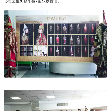
心理医生阿勒米拉•图尔森扮演。