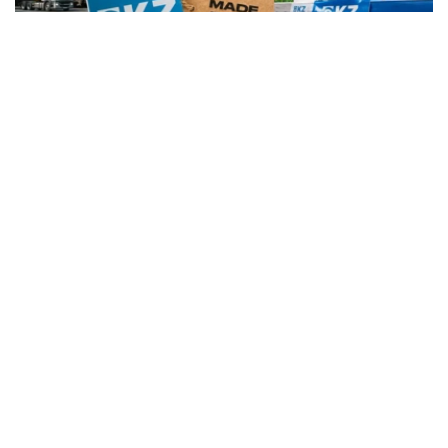
Фото: Kazinform
非资源产品出口持续增长
在8月4日举行的政府会议上，贸易和一体化部长阿尔曼·沙
卡利耶夫表示，今年前五个月，哈萨克斯坦非资源产品出口
额达到118亿美元，同比增长14.5%。目前，全国约44%的
本国产品销往国际市场。
他说，政府将继续把扩大出口作为重点任务，进一步开拓欧
亚经济联盟、中亚、中东、欧洲和中国等重点市场。为此，
哈萨克斯坦每年组织约10场国际经贸代表团活动，300余家
出口企业参与国际市场对接，同时每年组织120家企业参加