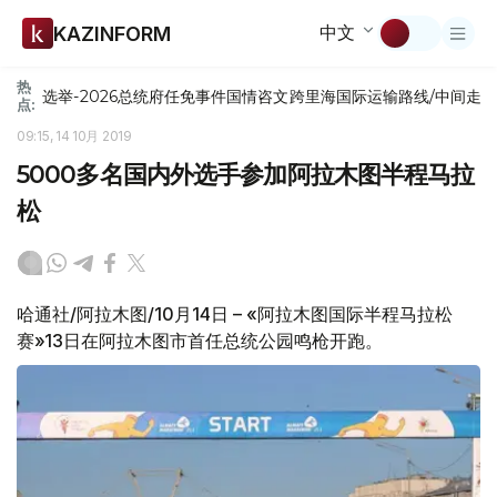
中文
KAZINFORM
热
选举-2026
总统府
任免
事件
国情咨文
跨里海国际运输路线/中间走
点:
09:15, 14 10月 2019
5000多名国内外选手参加阿拉木图半程马拉
松
哈通社/阿拉木图/10月14日 – «阿拉木图国际半程马拉松
赛»13日在阿拉木图市首任总统公园鸣枪开跑。