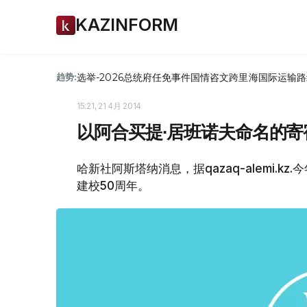
KAZINFORM
选举-2026
总统府
任免
事件
国情咨文
跨里海国际运输路
趋势:
15:21, 21 4月 2014
以阿合买提∙居班诺夫命名的寄
哈新社阿斯塔纳消息，据qazaq-alemi.
建校50周年。