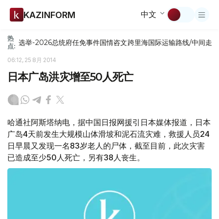
中文
KAZINFORM
热
选举-2026
总统府
任免
事件
国情咨文
跨里海国际运输路线/中间走
点:
06:12, 25 8月 2014
日本广岛洪灾增至50人死亡
哈通社阿斯塔纳电，据中国日报网援引日本媒体报道，日本
广岛4天前发生大规模山体滑坡和泥石流灾难，救援人员24
日早晨又发现一名83岁老人的尸体，截至目前，此次灾害
已造成至少50人死亡，另有38人丧生。