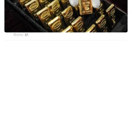
Фото: ӨзА
季度报告显示，哈萨克斯坦国家银行黄金储备增加了15吨。
波兰是2026年第二季度最大的黄金买家。该国在2026年第
二季度增加了51吨黄金储备。
中国购买了33吨黄金，乌兹别克斯坦购买了16吨，哈萨克
斯坦购买了15吨。约旦和捷克共和国的中央银行也分别增加
了6吨黄金储备。
全球各国央行在第二季度共购买了约289吨黄金，比2025年
同期增长了62%。去年同期，黄金购买量约为178吨。
世界黄金协会称，黄金需求的增长受到地缘政治不确定性、
本季度贵金属价格下跌，以及各国寻求国际储备多元化等因