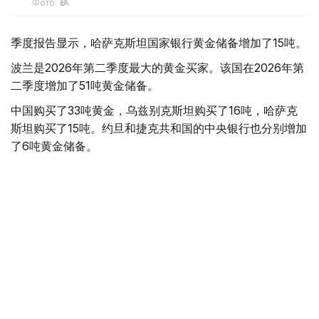
Фото: ӨзА
季度报告显示，哈萨克斯坦国家银行黄金储备增加了15吨。
波兰是2026年第二季度最大的黄金买家。该国在2026年第
二季度增加了51吨黄金储备。
中国购买了33吨黄金，乌兹别克斯坦购买了16吨，哈萨克
斯坦购买了15吨。约旦和捷克共和国的中央银行也分别增加
了6吨黄金储备。
全球各国央行在第二季度共购买了约289吨黄金，比2025年
同期增长了62%。去年同期，黄金购买量约为178吨。
世界黄金协会称，黄金需求的增长受到地缘政治不确定性、
本季度贵金属价格下跌，以及各国寻求国际储备多元化等因
素的影响。
根据该协会进行的一项调查，89%的央行行长预计未来一
年全球黄金储备量将会增加。45%的受访者表示，他们的
国家计划增加黄金储备。