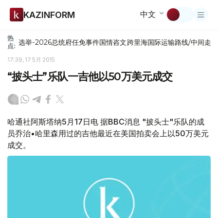
中文
KAZINFORM
热
选举-2026
总统府
任免
事件
国情咨文
跨里海国际运输路线/中间走
点:
17:39, 17 5月 2015
“披头士”乐队一吉他以50万美元成交
哈通社阿斯塔纳5月17日电 据BBC消息 "披头士"乐队的成
员乔治•哈里森用过的吉他最近在美国拍卖会上以50万美元
成交。