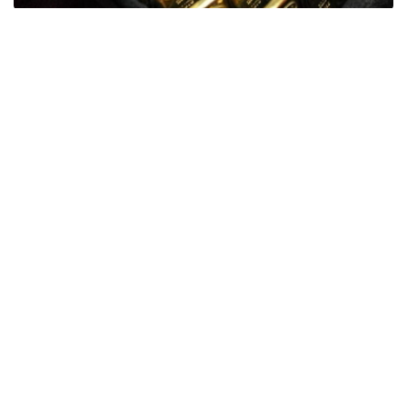
Фото: ӨзА
季度报告显示，哈萨克斯坦国家银行黄金储备增加了15吨。
波兰是2026年第二季度最大的黄金买家。该国在2026年第
二季度增加了51吨黄金储备。
中国购买了33吨黄金，乌兹别克斯坦购买了16吨，哈萨克
斯坦购买了15吨。约旦和捷克共和国的中央银行也分别增加
了6吨黄金储备。
全球各国央行在第二季度共购买了约289吨黄金，比2025年
同期增长了62%。去年同期，黄金购买量约为178吨。
世界黄金协会称，黄金需求的增长受到地缘政治不确定性、
本季度贵金属价格下跌，以及各国寻求国际储备多元化等因
素的影响。
根据该协会进行的一项调查，89%的央行行长预计未来一
年全球黄金储备量将会增加。45%的受访者表示，他们的