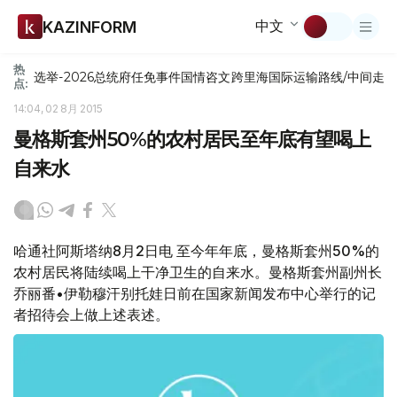
中文
KAZINFORM
热
选举-2026
总统府
任免
事件
国情咨文
跨里海国际运输路线/中间走
点:
14:04, 02 8月 2015
曼格斯套州50%的农村居民至年底有望喝上
自来水
哈通社阿斯塔纳8月2日电 至今年年底，曼格斯套州50%的
农村居民将陆续喝上干净卫生的自来水。曼格斯套州副州长
乔丽番•伊勒穆汗别托娃日前在国家新闻发布中心举行的记
者招待会上做上述表述。