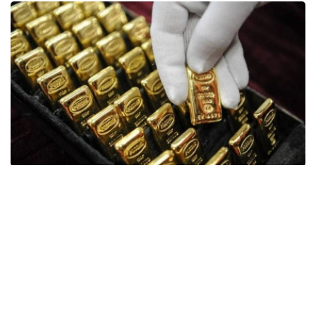
Фото: ӨзА
季度报告显示，哈萨克斯坦国家银行黄金储备增加了15吨。
波兰是2026年第二季度最大的黄金买家。该国在2026年第
二季度增加了51吨黄金储备。
中国购买了33吨黄金，乌兹别克斯坦购买了16吨，哈萨克
斯坦购买了15吨。约旦和捷克共和国的中央银行也分别增加
了6吨黄金储备。