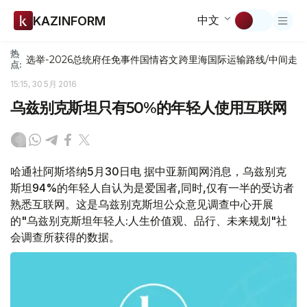
中文
KAZINFORM
热
选举-2026
总统府
任免
事件
国情咨文
跨里海国际运输路线/中间走
点:
15:15, 30 5月 2016
乌兹别克斯坦只有50%的年轻人使用互联网
哈通社阿斯塔纳5月30日电 据中亚新闻网消息，乌兹别克
斯坦94%的年轻人自认为是爱国者,同时,仅有一半的受访者
熟悉互联网。这是乌兹别克斯坦公众意见调查中心开展
的"乌兹别克斯坦年轻人:人生价值观、品行、未来规划"社
会调查所获得的数据。