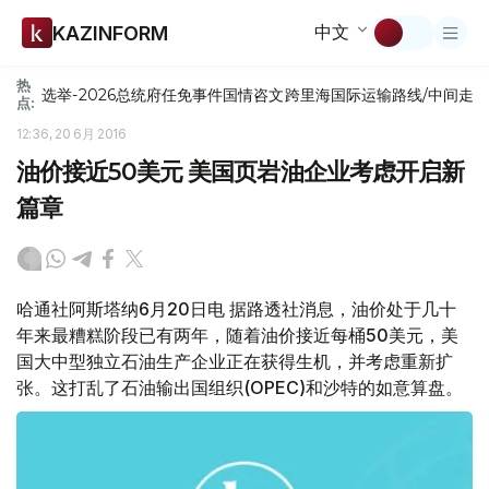
中文
KAZINFORM
热
选举-2026
总统府
任免
事件
国情咨文
跨里海国际运输路线/中间走
点:
12:36, 20 6月 2016
油价接近50美元 美国页岩油企业考虑开启新
篇章
哈通社阿斯塔纳6月20日电 据路透社消息，油价处于几十
年来最糟糕阶段已有两年，随着油价接近每桶50美元，美
国大中型独立石油生产企业正在获得生机，并考虑重新扩
张。这打乱了石油输出国组织(OPEC)和沙特的如意算盘。