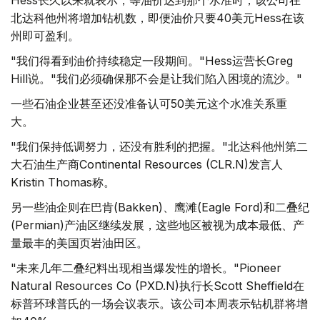
Hess长久以来就表示，等油价达到那个水准时，该公司在
北达科他州将增加钻机数，即便油价只要40美元Hess在该
州即可盈利。
"我们得看到油价持续稳定一段期间。"Hess运营长Greg
Hill说。"我们必须确保那不会是让我们陷入困境的流沙。"
一些石油企业甚至还没准备认可50美元这个水准关系重
大。
"我们保持低调努力，还没有胜利的把握。"北达科他州第二
大石油生产商Continental Resources (CLR.N)发言人
Kristin Thomas称。
另一些油企则在巴肯(Bakken)、鹰滩(Eagle Ford)和二叠纪
(Permian)产油区继续发展，这些地区被视为成本最低、产
量最丰的美国页岩油田区。
"未来几年二叠纪料出现相当爆发性的增长。"Pioneer
Natural Resources Co (PXD.N)执行长Scott Sheffield在
标普环球普氏的一场会议表示。该公司本周表示钻机群将增