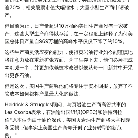
逾70%；相关股票市值大幅缩水；大量小型生产商申请破
产。
但目前为止，日产量超过10万桶的美国生产商没有一家破
产。这些大型生产商得以存活，在一定程度上解释了为何美
国总体日产量自969万桶的高峰水平仅仅下降了约10%。
这些生产商灵活应变的能力，使得页岩油行业如今能谨慎地
将注意力放在重新扩张方面。为了生存下去，他们必须把成
本削减一半，并更加依赖技术改进以便从每一口新井中开采
出更多石油。
但是这次，美国生产商称他们将专注于资本回报，放弃了不
管成本如何都将产量最大化的做法。
Heidrick & Struggles顾问、与页岩油生产商高管共事的
Les Csorba表示，石油输出国组织(OPEC)和沙特阿拉
伯"原本认为由于油价深跌，美国页岩油生产商将大举投降
和受损...但事实上美国生产商却开创了业务转型的新范
例。"